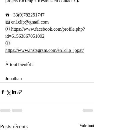
projets En1clip ? Restons en contact ! ⬇️
☎️ +33(0)782251747
📧 
en1clip@gmail.com
ⓕ 
https://www.facebook.com/profile.php?
id=61563867051002
ⓘ 
https://www.instagram.com/en1clip_jopat/
À tout bientôt !
Jonathan
Posts récents
Voir tout